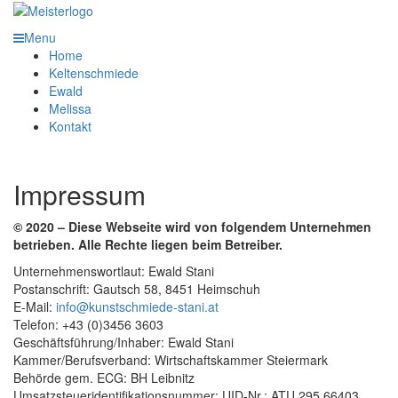
Menu
Home
Keltenschmiede
Ewald
Melissa
Kontakt
Impressum
© 2020 – Diese Webseite wird von folgendem Unternehmen
betrieben. Alle Rechte liegen beim Betreiber.
Unternehmenswortlaut: Ewald Stani
Postanschrift: Gautsch 58, 8451 Heimschuh
E-Mail:
info@kunstschmiede-stani.at
Telefon: +43 (0)3456 3603
Geschäftsführung/Inhaber: Ewald Stani
Kammer/Berufsverband: Wirtschaftskammer Steiermark
Behörde gem. ECG: BH Leibnitz
Umsatzsteueridentifikationsnummer: UID-Nr.: ATU 295 66403